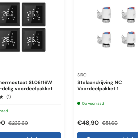
SIRO
hermostaat SL06116W
Stelaandrijving NC
-delig voordeelpakket
Voordeelpakket 1
★
(1)
Op voorraad
raad
00
€48,90
€239,60
€51,60