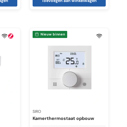
agen
Toevoegen aan winkelwagen
Nieuw binnen
SIRO
Kamerthermostaat opbouw