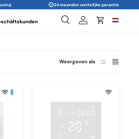
euning
24 maanden wettelijke garantie
eschäftskunden
Zoeken
Inloggen
Winkelwagen
Lijst
Raster
Weergeven als