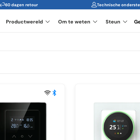
60 dagen retour
Technische onderst
Productwereld
Om te weten
Steun
G