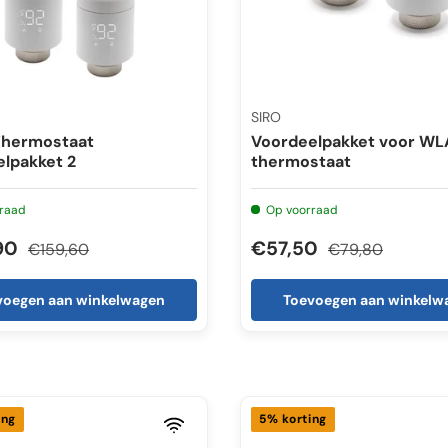
SIRO
hermostaat
Voordeelpakket voor W
lpakket 2
thermostaat
raad
Op voorraad
90
€57,50
€159,60
€79,80
voegen aan winkelwagen
Toevoegen aan winkelw
ing
5% korting