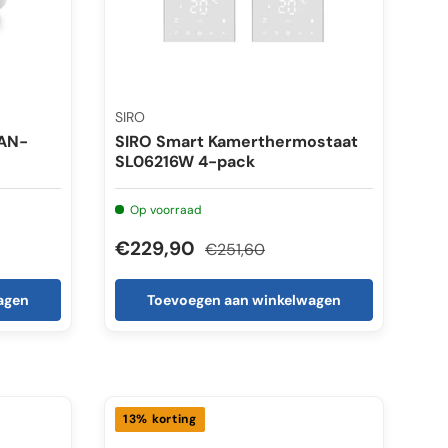
SIRO
LAN-
SIRO Smart Kamerthermostaat
SL06216W 4-pack
Op voorraad
€229,90
€251,60
agen
Toevoegen aan winkelwagen
13% korting