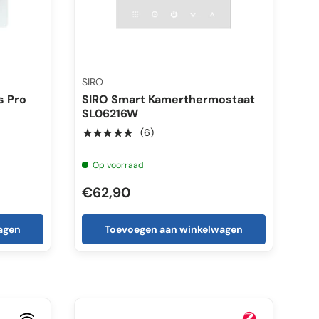
SIRO
s Pro
SIRO Smart Kamerthermostaat
SL06216W
★★★★★
(6)
Op voorraad
€62,90
agen
Toevoegen aan winkelwagen