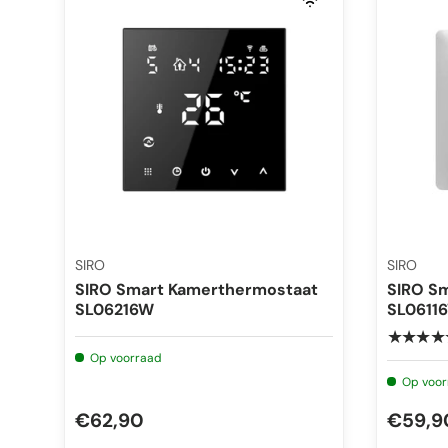
SIRO
SIRO
SIRO Smart Kamerthermostaat
SIRO S
SL06216W
SL06116
★★★★
Op voorraad
Op voor
€62,90
€59,9