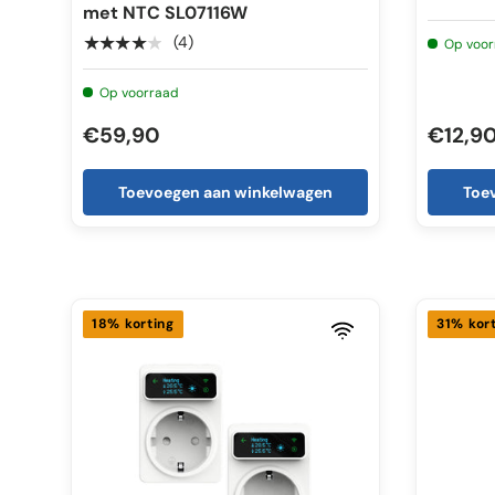
met NTC SL07116W
★★★★★
(4)
Op voor
Op voorraad
€59,90
€12,9
Toevoegen aan winkelwagen
Toe
18% korting
31% kor