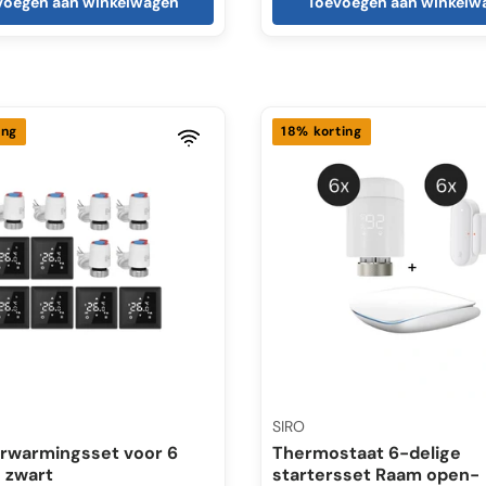
voegen aan winkelwagen
Toevoegen aan winkelw
ing
18% korting
SIRO
rwarmingsset voor 6
Thermostaat 6-delige
 zwart
startersset Raam open-