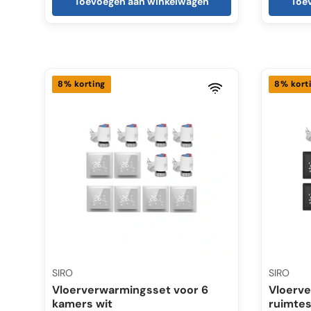
Toevoegen aan winkelwagen
Toe
8% korting
8% kort
SIRO
SIRO
Vloerverwarmingsset voor 6
Vloerve
kamers wit
ruimtes