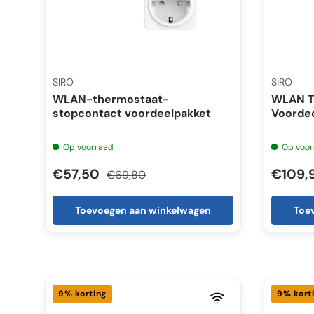
SIRO
SIRO
WLAN-thermostaat-
WLAN T
stopcontact voordeelpakket
Voordee
Op voorraad
Op voor
€57,50
€109,
€69,80
Toevoegen aan winkelwagen
Toe
9% korting
9% kort