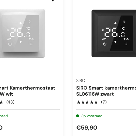
SIRO
mart Kamerthermostaat
SIRO Smart kamertherm
W wit
SL06116W zwart
★
★★★★★
(43)
(7)
raad
Op voorraad
0
€59,90