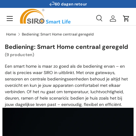
Technische ondersteuning
Ga naar inhoud
Menu
Zoeken
Inloggen
Win
Zoeken
Zoeken
Home
Bediening: Smart Home centraal geregeld
Bediening: Smart Home centraal geregeld
(9 producten)
Een smart home is maar zo goed als de bediening ervan – en
dat is precies waar SIRO in uitblinkt. Met onze gateways,
sensoren en centrale bedieningseenheden behoud je altijd het
overzicht en kun je jouw apparaten comfortabel met elkaar
verbinden. Of het nu gaat om temperatuur, luchtvochtigheid,
deuren, ramen of hele scenario's: bedien je huis zoals het bij
jouw dagelijkse leven past – eenvoudig, flexibel en efficiënt.