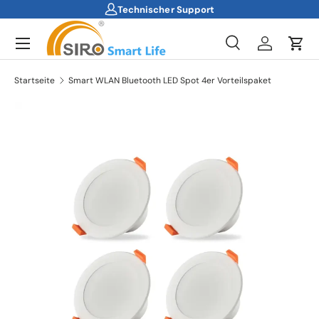
Technischer Support
Direkt zum Inhalt
Menü
Suche
Einloggen
Ein
Suchen
Suchen
Startseite
Smart WLAN Bluetooth LED Spot 4er Vorteilspaket