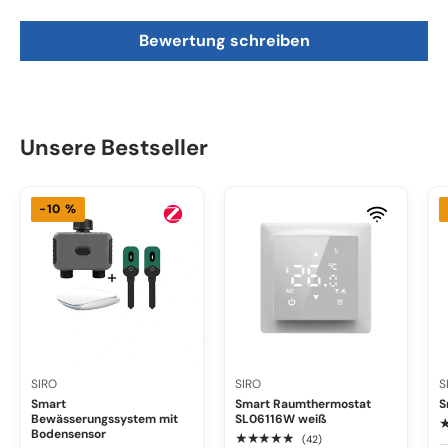
Bewertung schreiben
Unsere Bestseller
-10 %
SIRO
SIRO
S
Smart
Smart Raumthermostat
S
Bewässerungssystem mit
SL06116W weiß
Bodensensor
★★★★★
(42)