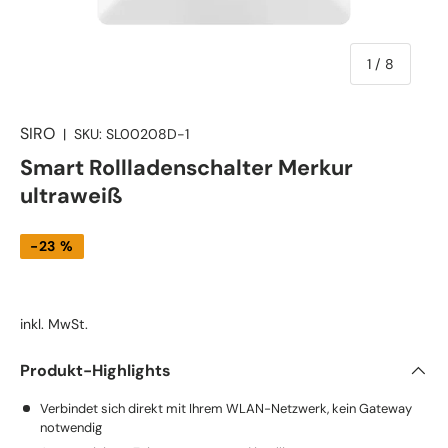
von
1
/
8
SIRO
|
SKU:
SL00208D-1
Smart Rollladenschalter Merkur
ultraweiß
-23 %
inkl. MwSt.
Produkt-Highlights
Verbindet sich direkt mit Ihrem WLAN-Netzwerk, kein Gateway
notwendig