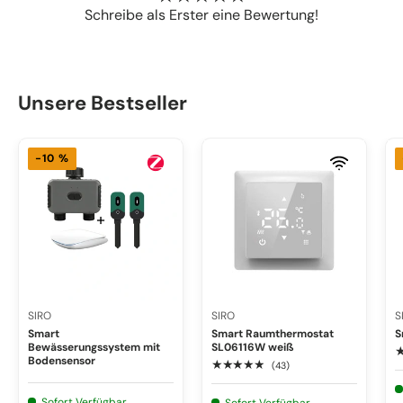
Schreibe als Erster eine Bewertung!
Unsere Bestseller
-10 %
SIRO
SIRO
S
Smart
Smart Raumthermostat
S
Bewässerungssystem mit
SL06116W weiß
Bodensensor
★★★★★
(43)
Sofort Verfügbar
Sofort Verfügbar