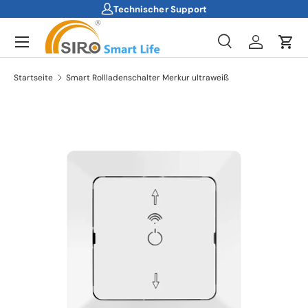
Technischer Support
Direkt zum Inhalt
Menü
Suche
Einloggen
Ein
Suchen
Suchen
Startseite
Smart Rollladenschalter Merkur ultraweiß