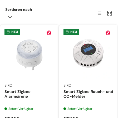
Sortieren nach
Produktlist
Produ
NEU
NEU
SIRO
SIRO
Smart Zigbee
Smart Zigbee Rauch- und
Alarmsirene
CO-Melder
Sofort Verfügbar
Sofort Verfügbar