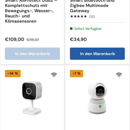
Smart AllProtect Duo2 –
Smart Bluetooth und
Komplettschutz mit
Zigbee Multimode
Bewegungs-, Wasser-,
Gateway
Rauch- und
★★★★★
(12)
Klimasensoren
Sofort Verfügbar
€109,00
€34,90
€115,37
In den Warenkorb
In den Warenkorb
-14 %
-7 %