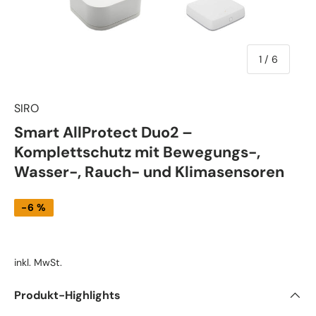
von
1
/
6
SIRO
Smart AllProtect Duo2 –
Komplettschutz mit Bewegungs-,
Wasser-, Rauch- und Klimasensoren
-6 %
inkl. MwSt.
Produkt-Highlights