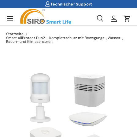
Technischer Support
Direkt zum Inhalt
Menü
Suche
Einloggen
Ein
Suchen
Suchen
Startseite
Smart AllProtect Duo2 – Komplettschutz mit Bewegungs-, Wasser-,
Rauch- und Klimasensoren