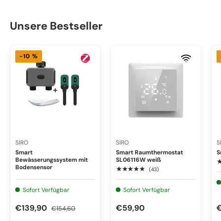
Unsere Bestseller
-10 %
SIRO
SIRO
S
Smart
Smart Raumthermostat
S
Bewässerungssystem mit
SL06116W weiß
Bodensensor
★★★★★
(43)
Sofort Verfügbar
Sofort Verfügbar
€139,90
€59,90
€154,60