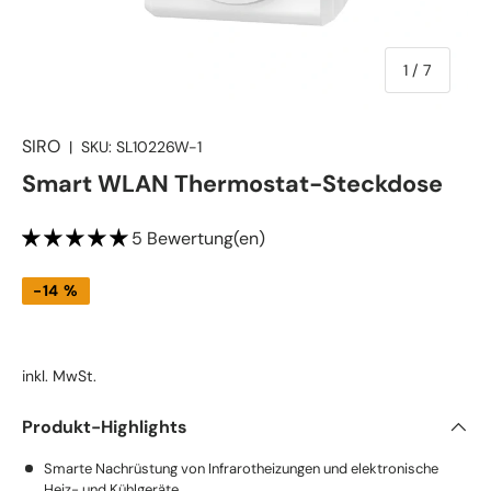
von
1
/
7
SIRO
|
SKU:
SL10226W-1
Smart WLAN Thermostat-Steckdose
5 Bewertung(en)
-14 %
inkl. MwSt.
Produkt-Highlights
Smarte Nachrüstung von Infrarotheizungen und elektronische
Heiz- und Kühlgeräte