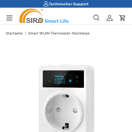
Technischer Support
Direkt zum Inhalt
Menü
Suche
Einloggen
Ein
Suchen
Suchen
Startseite
Smart WLAN Thermostat-Steckdose