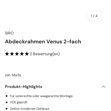
von
1
/
4
SIRO
Abdeckrahmen Venus 2-fach
2 Bewertung(en)
inkl. MwSt.
Produkt-Highlights
Für senkrechte oder waagerechte Montage
VDE geprüft
Zeitlos modernes Gehäuse