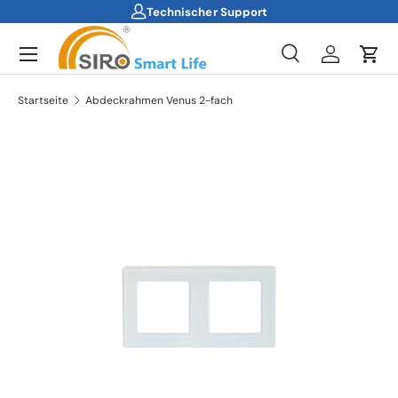
Technischer Support
Direkt zum Inhalt
Menü
Suche
Einloggen
Ein
Suchen
Suchen
Startseite
Abdeckrahmen Venus 2-fach