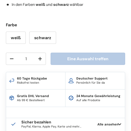
In den Farben
weiß
und
schwarz
wählbar
Farbe
weiß
schwarz
Anzahl
Eine Auswahl treffen
-
+
60 Tage Rückgabe
Deutscher Support
Risikofrei testen
Persönlich für Sie da
Gratis DHL Versand
24 Monate Gewährleistung
Ab 99 € Bestellwert
Auf alle Produkte
Sicher bezahlen
Alle ansehen
PayPal, Klarna, Apple Pay, Karte und mehr...