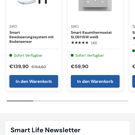
SIRO
SIRO
S
Smart
Smart Raumthermostat
S
Bewässerungssystem mit
SL06116W weiß
Bodensensor
★★★★★
(43)
Sofort Verfügbar
Sofort Verfügbar
€139,90
€59,90
€154,60
In den Warenkorb
In den Warenkorb
Smart Life Newsletter