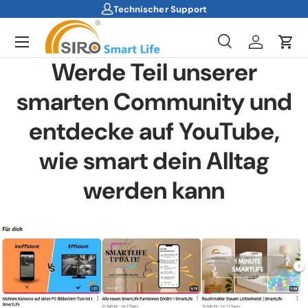
Technischer Support
Direkt zum Inhalt
Menü
Suche
Einloggen
Ein
Werde Teil unserer
Suchen
Suchen
smarten Community und
entdecke auf YouTube,
wie smart dein Alltag
werden kann